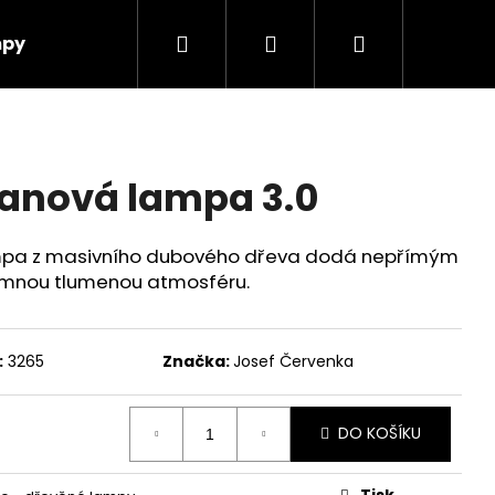
Hledat
Přihlášení
Nákupní
mpy
obchodní podmínky
Kontakty
o nás
košík
anová lampa 3.0
mpa z masivního dubového dřeva dodá nepřímým
jemnou tlumenou atmosféru.
:
3265
Značka:
Josef Červenka
DO KOŠÍKU
Tisk