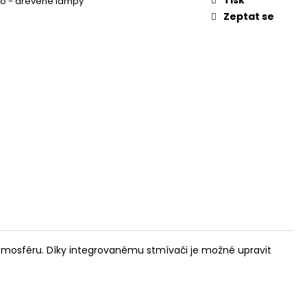
o - dřevěné lampy
Zeptat se
mosféru. Díky integrovanému stmívači je možné upravit