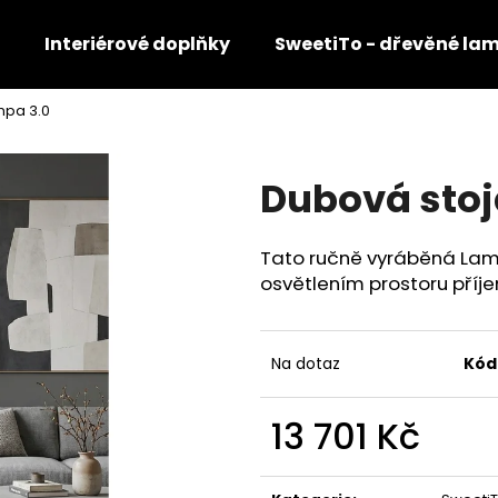
Interiérové doplňky
SweetiTo - dřevěné la
mpa 3.0
Co potřebujete najít?
Dubová stoj
HLEDAT
Tato ručně vyráběná La
osvětlením prostoru pří
Na dotaz
Kód
13 701 Kč
Měrná
cena: