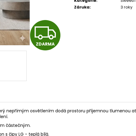
Kategorie
:
SweetiT
Záruka
:
3 roky
Z
ZDARMA
D
A
R
M
terý nepřímým osvětlením dodá prostoru příjemnou tlumenou at
ení.
kem částečným.
n s čipy LG - teplá bílá.