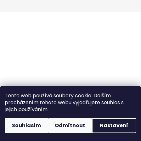
a
j
í
t
?
HLEDAT
Tento web používá soubory cookie. Dalším
procházením tohoto webu vyjadřujete souhlas s
jejich používáním.
Souhlasím
Odmítnout
Nastavení