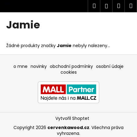
K
Přejít
Hledat
Náku
M
Přihlášen
na
o
obsah
Zpět
Zpět
košík
š
Jamie
í
C
k
o
Žádné produkty značky
Jamie
nebyly nalezeny...
p
o
Z
t
á
o mne
novinky
obchodní podmínky
osobní údaje
ř
p
cookies
e
a
b
t
u
í
j
e
Vytvořil Shoptet
t
e
Copyright 2026
cervenkawood.cz
. Všechna práva
vyhrazena.
n