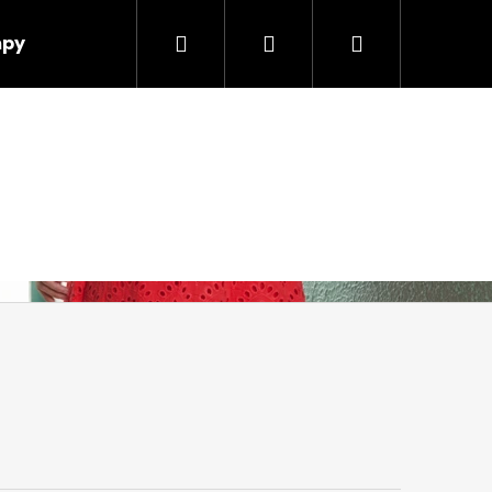
Hledat
Přihlášení
Nákupní
mpy
obchodní podmínky
Kontakty
o nás
košík