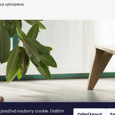
va vyhrazena.
používá soubory cookie. Dalším
Odmítnout
S