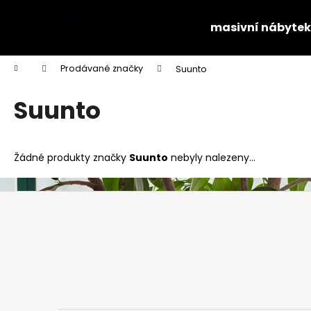
K
Přejít
na
o
masivní nábytek
obsah
Zpět
Zpět
š
do
do
í
Domů
Prodávané značky
Suunto
k
obchodu
obchodu
Suunto
Žádné produkty značky
Suunto
nebyly nalezeny...
Z
á
p
a
t
í