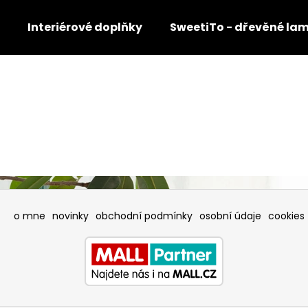
Interiérové doplňky
SweetiTo - dřevěné la
Co potřebujete najít?
HLEDAT
o mne
novinky
obchodní podmínky
osobní údaje
cookies